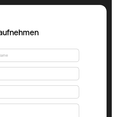
 aufnehmen
 Name
 Name