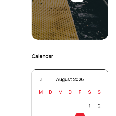
Calendar
August 2026
M
D
M
D
F
S
S
1
2