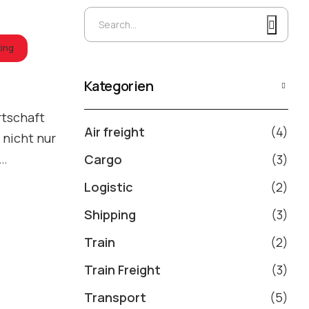
ing
Kategorien
rtschaft
Air freight
(4)
 nicht nur
k…
Cargo
(3)
Logistic
(2)
Shipping
(3)
Train
(2)
Train Freight
(3)
Transport
(5)