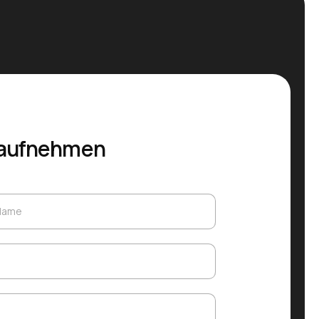
 aufnehmen
 Name
 Name