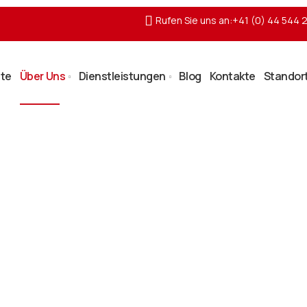
Rufen Sie uns an:+41 (0) 44 544 
ite
Über Uns
Dienstleistungen
Blog
Kontakte
Standort