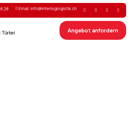
Email: info@interloglogistik.ch
28 28
Angebot anfordern
 Türkei