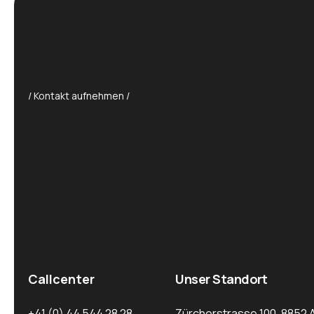
/ Kontakt aufnehmen /
Callcenter
Unser Standort
+41 (0) 44 544 28 28
Zürcherstrasse 100, 8852 